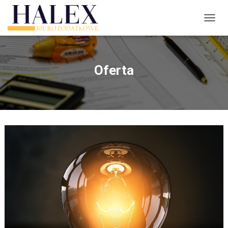
P
R
Z
E
Ł
Oferta
Ą
C
Z
N
A
W
I
G
A
C
J
Ę